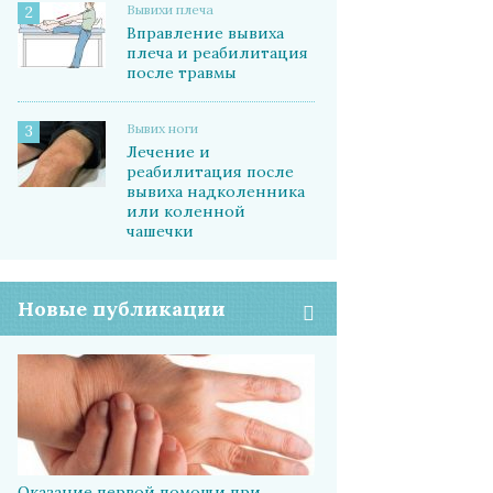
Вывихи плеча
2
Вправление вывиха
плеча и реабилитация
после травмы
Вывих ноги
3
Лечение и
реабилитация после
вывиха надколенника
или коленной
чашечки
Новые публикации
Оказание первой помощи при