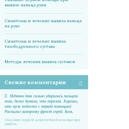
вывихе пальца руки
Симптомы и лечение вывиха пальца
на руке
Симптомы и лечение вывиха
тазобедренного сустава
Методы лечения вывиха суставов
Свежие комментарии
Недавно так сильно ударилась пальцем
ноги, даже думала, что перелом. Хорошо,
что муж подоспел с первой помощью)
Распылил заморозку фрост спрей. Боль
прошла почти мгновенно, отек спал. А на
Оказание первой доврачебной помощи при
следующий день даже синяка не было
ушибах