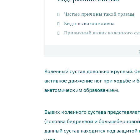
Частые причины такой травмы
Виды вывихов колена
Привычный вывих коленного сус
Коленный сустав довольно крупный. О
активное движение ног при ходьбе и б
анатомическим образованием.
Вывих коленного сустава представляе
(головка бедренной и большеберцовой к
данный сустав находится под защитой
удар.