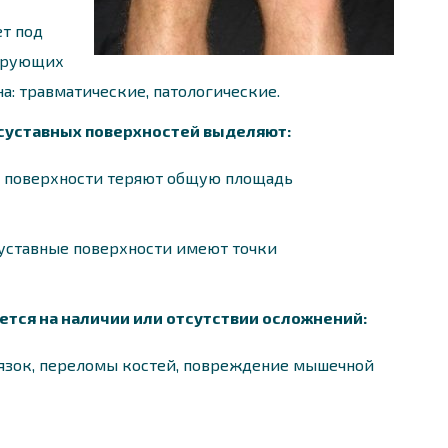
т под
ирующих
на: травматические, патологические.
 суставных поверхностей выделяют:
е поверхности теряют общую площадь
суставные поверхности имеют точки
тся на наличии или отсутствии осложнений:
язок, переломы костей, повреждение мышечной