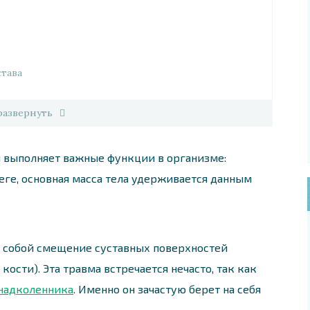
тава
развернуть
н выполняет важные функции в организме:
еге, основная масса тела удерживается данным
т собой смещение суставных поверхностей
ости). Эта травма встречается нечасто, так как
надколенника
. Именно он зачастую берет на себя