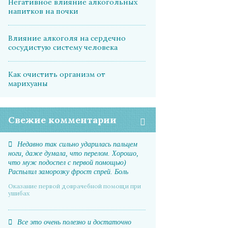
Негативное влияние алкогольных
напитков на почки
Влияние алкоголя на сердечно
сосудистую систему человека
Как очистить организм от
марихуаны
Свежие комментарии
Недавно так сильно ударилась пальцем
ноги, даже думала, что перелом. Хорошо,
что муж подоспел с первой помощью)
Распылил заморозку фрост спрей. Боль
прошла почти мгновенно, отек спал. А на
Оказание первой доврачебной помощи при
следующий день даже синяка не было
ушибах
Все это очень полезно и достаточно