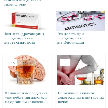
вином и что делать в
таком случае
Нош-шпа (дротаверин):
Что делать при
передозировка и
передозировке
смертельная доза
антибиотиками
5
3
Влияние и последствия
Негативное влияние
употребления алкоголя
алкогольных напитков на
на организм человека
почки