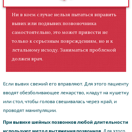
Ни в коем случае нельзя пытаться вправить
вывих или подвывих позвоночника
самостоятельно, это может привести не
только к серьезным повреждениям, но и к
летальному исходу. Заниматься проблемой
должен врач.
Если вывих свежий его вправляют. Для этого пациенту
вводят обезболивающее лекарство, кладут на кушетку
или стол, чтобы голова свешивалась через край, и
проводят манипуляции.
При вывихе шейных позвонков любой длительности
используют метод вытяжения позвонков
. Для этого