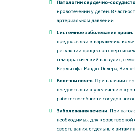
Патологии сердечно-сосудисто
кровотечений у детей. В частнос
артериальном давлении;
Системное заболевание крови.
предпосылки к нарушению количе
регуляции процессов свертываем
геморрагический васкулит, гемо
Верльгофа, Рандю-Ослера, Виллеб
Болезни почек.
При наличии сер
предпосылки к увеличению кровя
работоспособности сосудов носов
Заболевания печени.
При патоло
необходимых для кроветворной с
свертывания, отдельных витамин