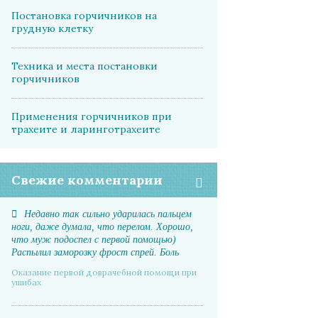
Постановка горчичников на
грудную клетку
Техника и места постановки
горчичников
Применения горчичников при
трахеите и ларинготрахеите
Свежие комментарии
Недавно так сильно ударилась пальцем
ноги, даже думала, что перелом. Хорошо,
что муж подоспел с первой помощью)
Распылил заморозку фрост спрей. Боль
прошла почти мгновенно, отек спал. А на
Оказание первой доврачебной помощи при
следующий день даже синяка не было
ушибах