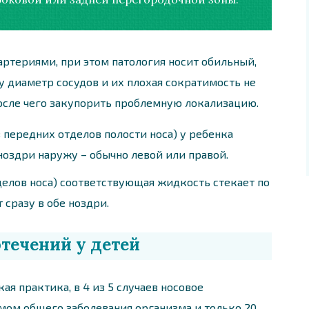
ртериями, при этом патология носит обильный,
у диаметр сосудов и их плохая сократимость не
после чего закупорить проблемную локализацию.
з передних отделов полости носа) у ребенка
ноздри наружу – обычно левой или правой.
делов носа) соответствующая жидкость стекает по
 сразу в обе ноздри.
течений у детей
я практика, в 4 из 5 случаев носовое
мом общего заболевания организма и только 20