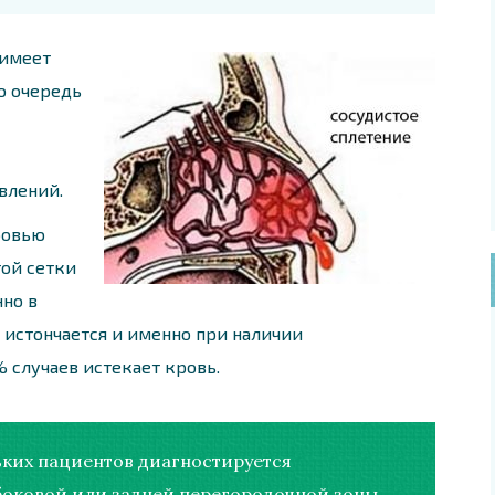
 имеет
ю очередь
влений.
ровью
той сетки
но в
а истончается и именно при наличии
 случаев истекает кровь.
ьких пациентов диагностируется
боковой или задней перегородочной зоны.