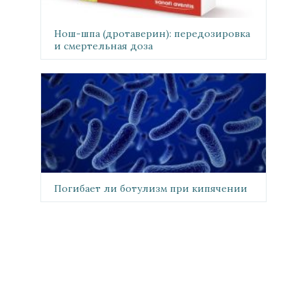
Нош-шпа (дротаверин): передозировка
и смертельная доза
Погибает ли ботулизм при кипячении