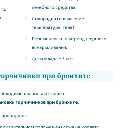
лечебного средства;
го,
о
Лихорадка (повышение
температуры тела)
Беременность и период грудного
вскармливания;
Дети младше 3 лет.
горчичники при бронхите
еобходимо правильно ставить
ановки горчичников при бронхите
:
я процедуры;
горизонтальном положении (лежа на кровати,