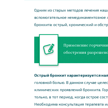
Одним из старых методов лечения кашл
вспомогательное немедикаментозное л
бронхита: острый, хронический и обст
Применение горчичник
обострения разрешено
Острый бронхит характеризуется на
головной болью. В данном случае целе
клинических проявлений бронхита. Го
только, в тот период, когда острое сос
Необходима консультация терапевта и