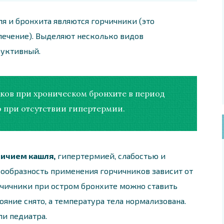
я и бронхита являются горчичники (это
ечение). Выделяют несколько видов
руктивный.
ов при хроническом бронхите в период
 при отсутствии гипертермии.
личием кашля,
гипертермией, слабостью и
сообразность применения горчичников зависит от
рчичники при остром бронхите можно ставить
тояние снято, а температура тела нормализована.
ли педиатра.