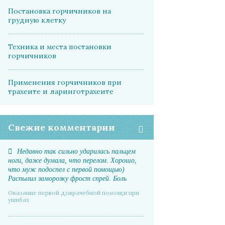
Постановка горчичников на
грудную клетку
Техника и места постановки
горчичников
Применения горчичников при
трахеите и ларинготрахеите
Свежие комментарии
Недавно так сильно ударилась пальцем
ноги, даже думала, что перелом. Хорошо,
что муж подоспел с первой помощью)
Распылил заморозку фрост спрей. Боль
прошла почти мгновенно, отек спал. А на
Оказание первой доврачебной помощи при
следующий день даже синяка не было
ушибах