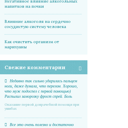
Негативное влияние алкогольных
напитков на почки
Влияние алкоголя на сердечно
сосудистую систему человека
Как очистить организм от
марихуаны
Свежие комментарии
Недавно так сильно ударилась пальцем
ноги, даже думала, что перелом. Хорошо,
что муж подоспел с первой помощью)
Распылил заморозку фрост спрей. Боль
прошла почти мгновенно, отек спал. А на
Оказание первой доврачебной помощи при
следующий день даже синяка не было
ушибах
Все это очень полезно и достаточно