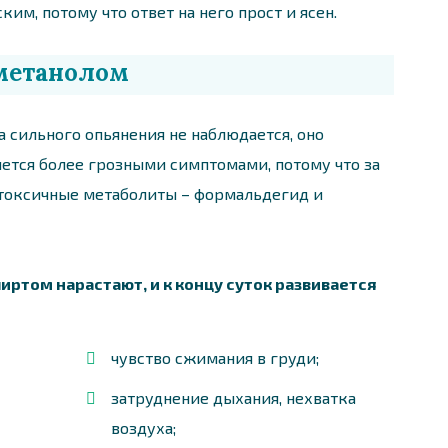
им, потому что ответ на него прост и ясен.
метанолом
 сильного опьянения не наблюдается, оно
няется более грозными симптомами, потому что за
 токсичные метаболиты – формальдегид и
том нарастают, и к концу суток развивается
чувство сжимания в груди;
затруднение дыхания, нехватка
воздуха;