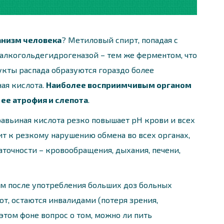
анизм человека
? Метиловый спирт, попадая с
м алкогольдегидрогеназой – тем же ферментом, что
укты распада образуются гораздо более
ая кислота.
Наиболее восприимчивым органом
 ее атрофия и слепота
.
равьиная кислота резко повышает pH крови и всех
ит к резкому нарушению обмена во всех органах,
аточности – кровообращения, дыхания, печени,
м после употребления больших доз больных
ают, остаются инвалидами (потеря зрения,
этом фоне вопрос о том, можно ли пить