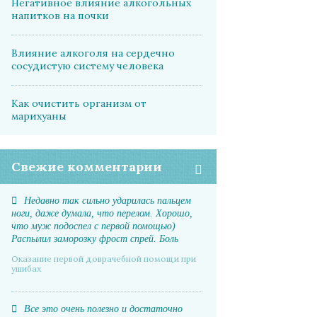
Негативное влияние алкогольных
напитков на почки
Влияние алкоголя на сердечно
сосудистую систему человека
Как очистить организм от
марихуаны
Свежие комментарии
Недавно так сильно ударилась пальцем
ноги, даже думала, что перелом. Хорошо,
что муж подоспел с первой помощью)
Распылил заморозку фрост спрей. Боль
прошла почти мгновенно, отек спал. А на
Оказание первой доврачебной помощи при
следующий день даже синяка не было
ушибах
Все это очень полезно и достаточно