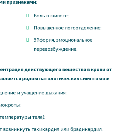
и признаками:
Боль в животе;
Повышенное потоотделение;
Эйфория, эмоциональное
перевозбуждение.
ентрация действующего вещества в крови от
является рядом патологических симптомов:
днение и учащение дыхания;
мокроты;
температуры тела);
 возникнуть тахикардия или брадикардия;