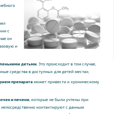
чебного
нял
нии с
чае он
азовую и
аленькими детьми
. Это происходит в том случае,
ные средства в доступных для детей местах;
рием препарата
может привести к хроническому
почек и печени
, которые не были учтены при
ы непосредственно контактируют с данным