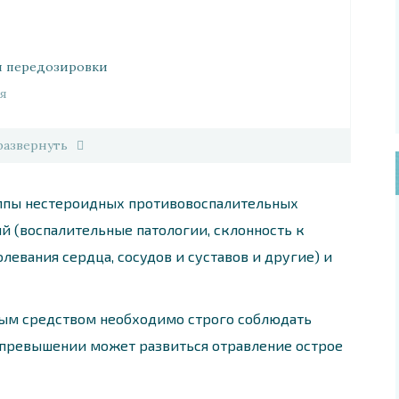
й передозировки
я
развернуть
уппы нестероидных противовоспалительных
ий (воспалительные патологии, склонность к
левания сердца, сосудов и суставов и другие) и
ным средством необходимо строго соблюдать
е превышении может развиться отравление острое