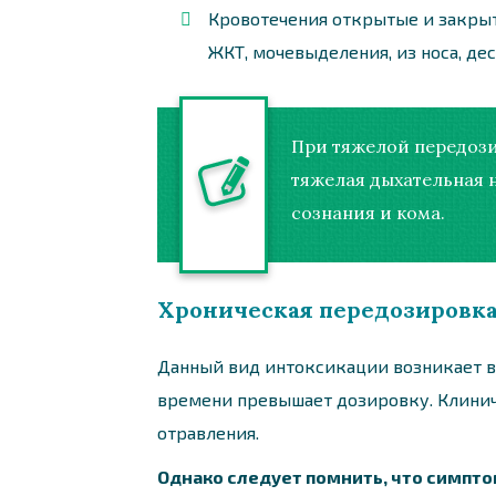
Кровотечения открытые и закрыт
ЖКТ, мочевыделения, из носа, дес
При тяжелой передози
тяжелая дыхательная н
сознания и кома.
Хроническая передозировк
Данный вид интоксикации возникает в 
времени превышает дозировку. Клинич
отравления.
Однако следует помнить, что симпто