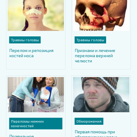
Травмы головы
Травмы головы
Перелом и репозиция
Признаки и лечение
костей носа
перелома верхней
челюсти
Переломы нижних
Обморожения
конечностей
Первая помощь при
Правильное
обморожении носа и