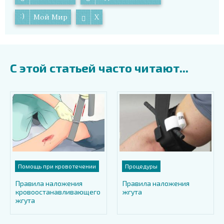
Мой Мир
X
С этой статьей часто читают...
Помощь при кровотечении
Процедуры
Правила наложения
Правила наложения
кровоостанавливающего
жгута
жгута