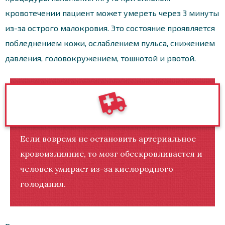
кровотечении пациент может умереть через 3 минуты
из-за острого малокровия. Это состояние проявляется
побледнением кожи, ослаблением пульса, снижением
давления, головокружением, тошнотой и рвотой.
Если вовремя не остановить артериальное
кровоизлияние, то мозг обескровливается и
человек умирает из-за кислородного
голодания.