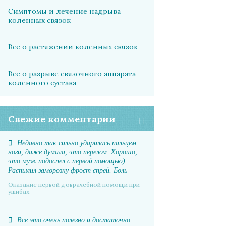
Симптомы и лечение надрыва
коленных связок
Все о растяжении коленных связок
Все о разрыве связочного аппарата
коленного сустава
Свежие комментарии
Недавно так сильно ударилась пальцем
ноги, даже думала, что перелом. Хорошо,
что муж подоспел с первой помощью)
Распылил заморозку фрост спрей. Боль
прошла почти мгновенно, отек спал. А на
Оказание первой доврачебной помощи при
следующий день даже синяка не было
ушибах
Все это очень полезно и достаточно