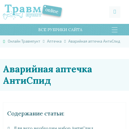
ВСЕ РУБРИКИ САЙТА
Онлайн Травмпукт
Аптечка
Аварийная аптечка АнтиСпид
Аварийная аптечка
АнтиСпид
Cодержание статьи:
Для чего необходим набор АнтиСпид